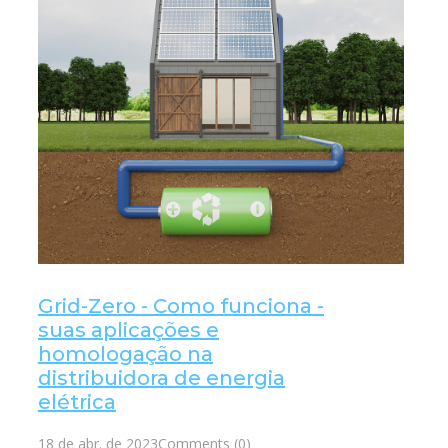
Grid-Zero - Como funciona -
suas aplicações e
homologação na
distribuidora de energia
elétrica
18 de abr. de 2023
Comments (0)