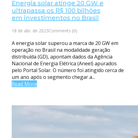
Energia solar atinge 20 GW e
ultrapassa os R$ 100 bilhões
em investimentos no Brasil
18 de abr. de 2023
Comments (0)
A energia solar superou a marca de 20 GW em
operação no Brasil na modalidade geração
distribuída (GD), apontam dados da Agência
Nacional de Energia Elétrica (Aneel) apurados
pelo Portal Solar. O número foi atingido cerca de
um ano após o segmento chegar a...
Read More